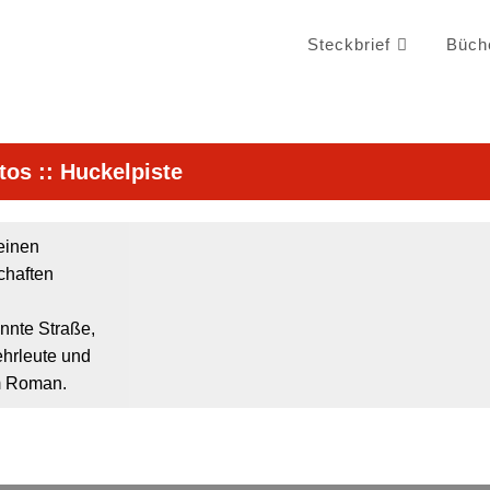
Steckbrief
Büch
tos
::
Huckelpiste
teinen
schaften
nnte Straße,
ehrleute und
em Roman.