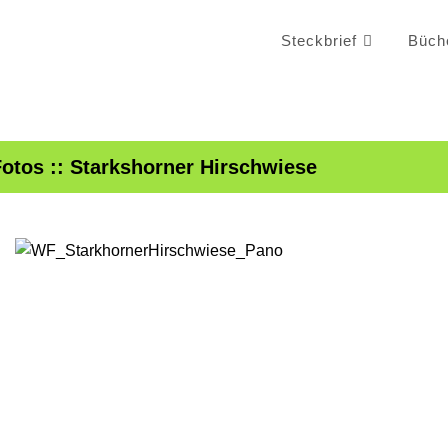
Steckbrief
Büch
Fotos
:: Starkshorner Hirschwiese