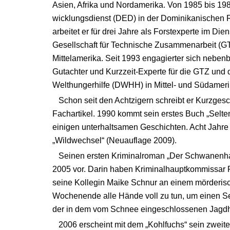
Asien, Afrika und Nordamerika. Von 1985 bis 1987
wicklungsdienst (DED) in der Dominikanischen R
arbeitet er für drei Jahre als Forstexperte im Di
Gesellschaft für Technische Zusammenarbeit (G
Mittelamerika. Seit 1993 engagierter sich nebenber
Gutachter und Kurzzeit-Experte für die GTZ und
Welthungerhilfe (DWHH) in Mittel- und Südameri
Schon seit den Achtzigern schreibt er Kurzges
Fachartikel. 1990 kommt sein erstes Buch „Selte
einigen unterhaltsamen Geschichten. Acht Jahre 
„Wildwechsel“ (Neuauflage 2009).
Seinen ersten Kriminalroman „Der Schwanenhal
2005 vor. Darin haben Kriminalhauptkommissar 
seine Kollegin Maike Schnur an einem mörderis
Wochenende alle Hände voll zu tun, um einen Ser
der in dem vom Schnee eingeschlossenen Jagdh
2006 erscheint mit dem „Kohlfuchs“ sein zweiter