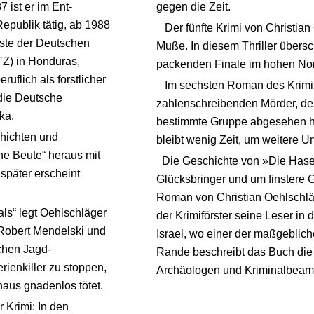
 ist er im Ent-
gegen die Zeit.
epublik tätig, ab 1988
Der fünfte Krimi von Christian
enste der Deutschen
Muße. In diesem Thriller übersc
TZ) in Honduras,
packenden Finale im hohen No
uflich als forstlicher
Im sechsten Roman des Krimifö
 die Deutsche
zahlenschreibenden Mörder, der
ka.
bestimmte Gruppe abgesehen h
chichten und
bleibt wenig Zeit, um weitere U
ne Beute“ heraus mit
Die Geschichte von »Die Hasen
später erscheint
Glücksbringer und um finstere 
Roman von Christian Oehlschläg
s“ legt Oehlschläger
der Krimiförster seine Leser i
Robert Mendelski und
Israel, wo einer der maßgeblic
chen Jagd-
Rande beschreibt das Buch die 
ienkiller zu stoppen,
Archäologen und Kriminalbeam
aus gnadenlos tötet.
 Krimi: In den