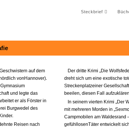
Steckbrief
Büch
fie
 Geschwistern auf dem
Der dritte Krimi „Die Wolfsfed
nördlich vonHannover).
dreht sich um eine exotische to
as Gymnasium
Streckenplatzeiner Gesellschaft
chaft und legte das
beeilen, diesen Fall aufzuklären
beitet er als Förster in
In seinem vierten Krimi „Der W
terei Burgwedel des
mit mehreren Morden in „Sexmob
Kinder.
Campmobilen am Waldesrand — k
dehnte Reisen nach
gefühllosenTäter entwickelt s