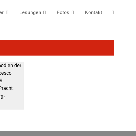
er
Lesungen
Fotos
Kontakt
nodien der
cesco
99
Pracht.
für