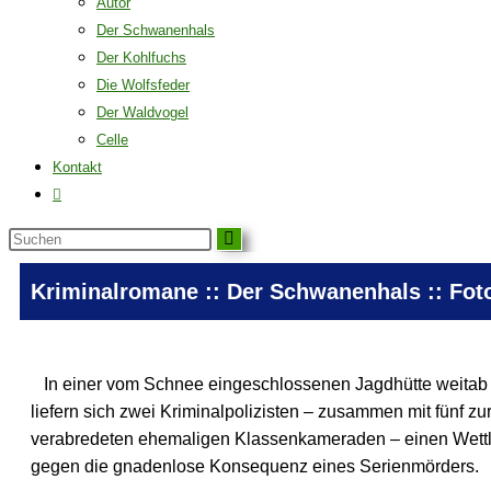
Autor
Der Schwanenhals
Der Kohlfuchs
Die Wolfsfeder
Der Waldvogel
Celle
Kontakt
Kriminalromane
::
Der Schwanenhals
:: Fot
In einer vom Schnee eingeschlossenen Jagdhütte weitab de
liefern sich zwei Kriminalpolizisten – zusammen mit fünf zu
verabredeten ehemaligen Klassenkameraden – einen Wettla
gegen die gnadenlose Konsequenz eines Serienmörders.