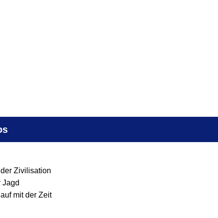
os
r Zivilisation
r Jagd
uf mit der Zeit